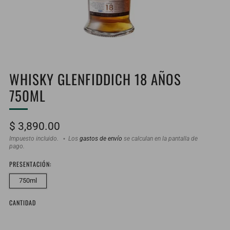
WHISKY GLENFIDDICH 18 AÑOS
750ML
Precio
$ 3,890.00
habitual
Impuesto incluido.
Los
gastos de envío
se calculan en la pantalla de
pago.
PRESENTACIÓN:
750ml
CANTIDAD