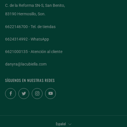
C. de la Reforma SN-S, San Benito,
83190 Hermosillo, Son.
6622146700 - Tel. de tiendas
6624314992 - WhatsApp
6621000135 - Atención al cliente
danyra@lacubiella.com
SÍGUENOS EN NUESTRAS REDES
Facebook
Twitter
Instagram
YouTube
IDIOMA
Español