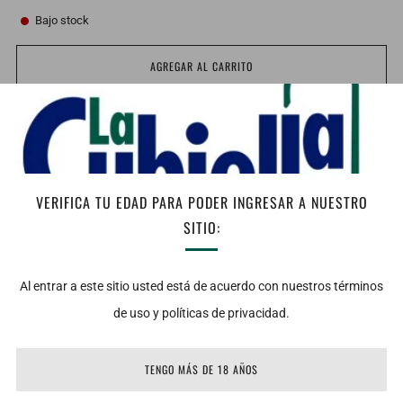
Bajo stock
AGREGAR AL CARRITO
Facebook
Twitter
Email
Vista:
Ámbar Madera.
VERIFICA TU EDAD PARA PODER INGRESAR A NUESTRO
Nariz: Es un aroma elegante gracias a los toques de madera y
SITIO:
manzana con los que cuenta.
Boca: Tiene sabor robusto y bien balanceado con terminaciones
Al entrar a este sitio usted está de acuerdo con nuestros términos
dulces y al mismo tiempo con roble, está madurado en las mejores
de uso y políticas de privacidad.
barricas de Jerez oloroso español y Bourbon Americano para al
final combinarlo en pequeñas cantidades en nuestras barricas de
TENGO MÁS DE 18 AÑOS
madera