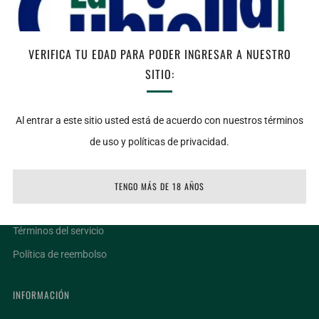
Agotado
VERIFICA TU EDAD PARA PODER INGRESAR A NUESTRO
AGOTADO
SITIO:
Facebook
Twitter
Email
Al entrar a este sitio usted está de acuerdo con nuestros términos
de uso y políticas de privacidad.
LIGAS DE INTERÉS
Ubicaciones
TENGO MÁS DE 18 AÑOS
Facturar un ticket
Términos del servicio
Política de reembolso
INFORMACIÓN