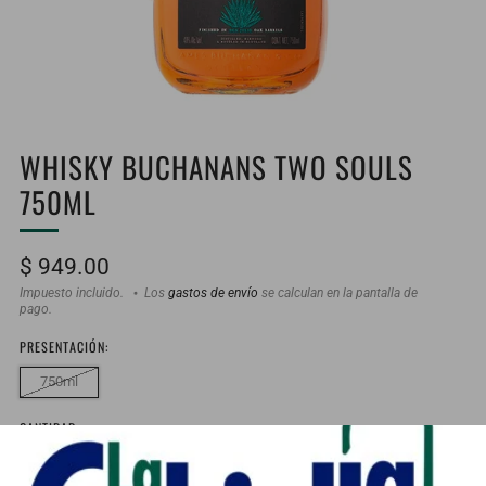
WHISKY BUCHANANS TWO SOULS
750ML
Precio
$ 949.00
habitual
Impuesto incluido.
Los
gastos de envío
se calculan en la pantalla de
pago.
PRESENTACIÓN:
750ml
CANTIDAD