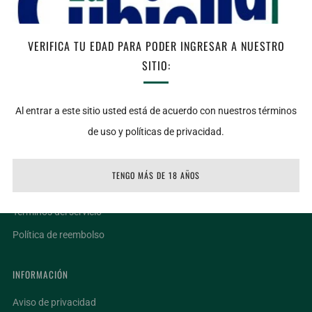
AGREGAR AL CARRITO
VERIFICA TU EDAD PARA PODER INGRESAR A NUESTRO
SITIO:
Facebook
Twitter
Email
Al entrar a este sitio usted está de acuerdo con nuestros términos
de uso y políticas de privacidad.
LIGAS DE INTERÉS
Ubicaciones
TENGO MÁS DE 18 AÑOS
Facturar un ticket
Términos del servicio
Política de reembolso
INFORMACIÓN
Aviso de privacidad