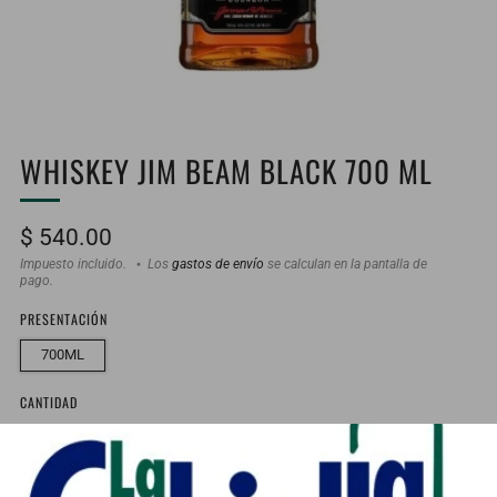
WHISKEY JIM BEAM BLACK 700 ML
Precio
$ 540.00
habitual
Impuesto incluido.
Los
gastos de envío
se calculan en la pantalla de
pago.
PRESENTACIÓN
700ML
CANTIDAD
Bajo stock