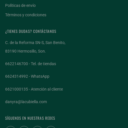
Políticas de envío
Términos y condiciones
¿TIENES DUDAS? CONTÁCTANOS
C. de la Reforma SN-S, San Benito,
83190 Hermosillo, Son.
6622146700 - Tel. de tiendas
6624314992 - WhatsApp
6621000135 - Atención al cliente
danyra@lacubiella.com
¡ÚNETE AL CLUB DE VINO SIN COSTO!
SÍGUENOS EN NUESTRAS REDES