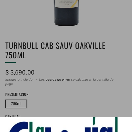
TURNBULL CAB SAUV OAKVILLE
750ML
Precio
$ 3,690.00
habitual
Impuesto incluido.
Los
gastos de envío
se calculan en la pantalla de
pago.
PRESENTACIÓN:
750ml
CANTIDAD