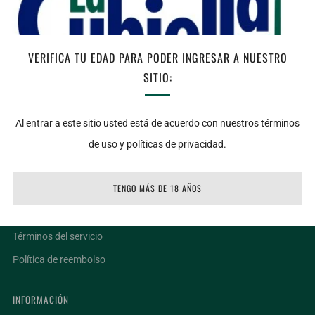
Bajo stock
AGREGAR AL CARRITO
VERIFICA TU EDAD PARA PODER INGRESAR A NUESTRO
SITIO:
Facebook
Twitter
Email
Al entrar a este sitio usted está de acuerdo con nuestros términos
de uso y políticas de privacidad.
LIGAS DE INTERÉS
TENGO MÁS DE 18 AÑOS
Ubicaciones
Facturar un ticket
Términos del servicio
Política de reembolso
INFORMACIÓN