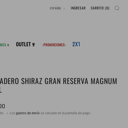
IDIOMA
INGRESAR
CARRITO (
0
)
ESPAÑOL
2X1
OUTLET🍷
 MES
🍷
-PROMOCIONES-
ADERO SHIRAZ GRAN RESERVA MAGNUM
L
00
ido.
Los
gastos de envío
se calculan en la pantalla de pago.