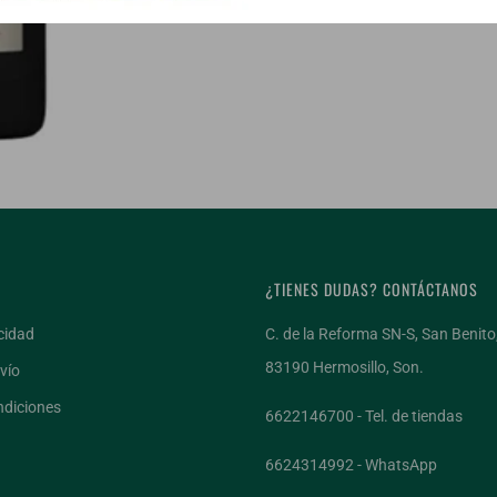
¿TIENES DUDAS? CONTÁCTANOS
cidad
C. de la Reforma SN-S, San Benito
83190 Hermosillo, Son.
vío
ndiciones
6622146700 - Tel. de tiendas
6624314992 - WhatsApp