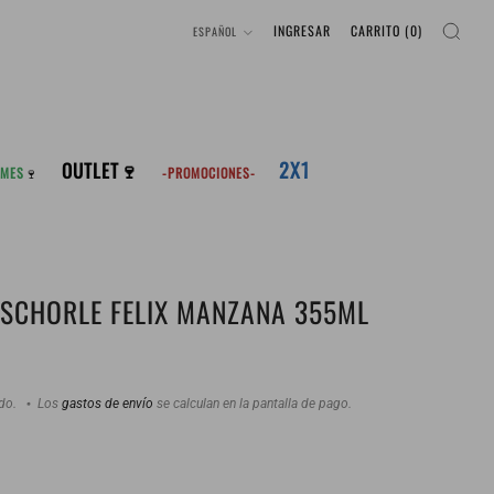
IDIOMA
INGRESAR
CARRITO (
0
)
ESPAÑOL
2X1
OUTLET🍷
 MES
🍷
-PROMOCIONES-
 SCHORLE FELIX MANZANA 355ML
ido.
Los
gastos de envío
se calculan en la pantalla de pago.