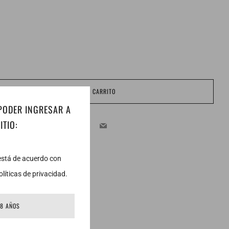
k
AGREGAR AL CARRITO
 PODER INGRESAR A
Facebook
Twitter
Email
ITIO:
 está de acuerdo con
líticas de privacidad.
18 AÑOS