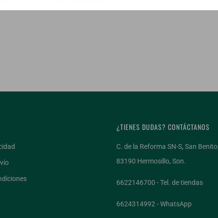
¿TIENES DUDAS? CONTÁCTANOS
cidad
C. de la Reforma SN-S, San Benito
83190 Hermosillo, Son.
vío
ndiciones
6622146700 - Tel. de tiendas
6624314992 - WhatsApp