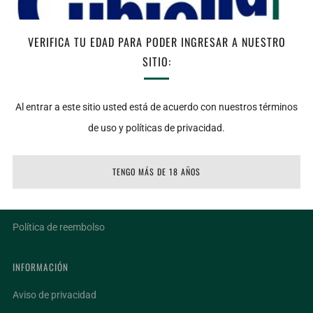
AGOTADO
VERIFICA TU EDAD PARA PODER INGRESAR A NUESTRO
Facebook
Twitter
Email
SITIO:
Al entrar a este sitio usted está de acuerdo con nuestros términos
de uso y políticas de privacidad.
LIGAS DE INTERÉS
Ubicaciones
TENGO MÁS DE 18 AÑOS
Facturar un ticket
Términos del servicio
Política de reembolso
INFORMACIÓN
Aviso de privacidad