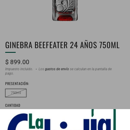
GINEBRA BEEFEATER 24 AÑOS 750ML
Precio
$ 899.00
habitual
Impuesto incluido.
Los
gastos de envío
se calculan en la pantalla de
pago.
PRESENTACIÓN:
750ml
CANTIDAD
Agotado