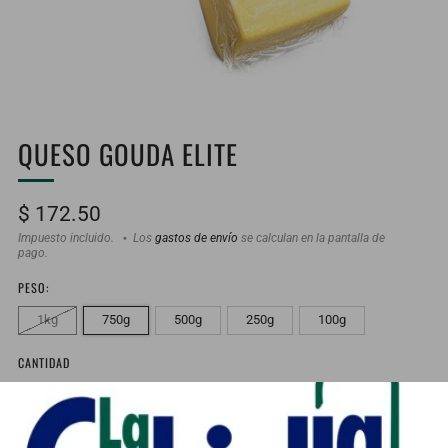
QUESO GOUDA ELITE
Precio
$ 172.50
habitual
Impuesto incluido.
Los
gastos de envío
se calculan en la pantalla de
pago.
PESO:
1kg
750g
500g
250g
100g
CANTIDAD
Bajo stock