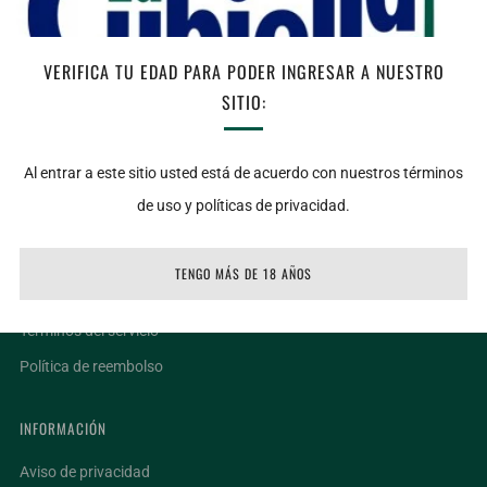
AGREGAR AL CARRITO
VERIFICA TU EDAD PARA PODER INGRESAR A NUESTRO
SITIO:
Facebook
Twitter
Email
Al entrar a este sitio usted está de acuerdo con nuestros términos
de uso y políticas de privacidad.
LIGAS DE INTERÉS
Ubicaciones
TENGO MÁS DE 18 AÑOS
Facturar un ticket
Términos del servicio
Política de reembolso
INFORMACIÓN
Aviso de privacidad