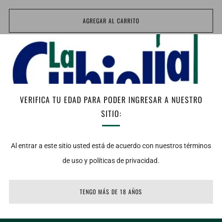
AGREGAR AL CARRITO
Facebook
Twitter
Email
Vista: Rojo picota, intenso, ribete violáceo
Nariz: Intenso, aromas frutales, fruta negra
VERIFICA TU EDAD PARA PODER INGRESAR A NUESTRO
compotada, notas tostadas, madera de
SITIO:
roble, notas balsámicas, notas especiadas.
Al entrar a este sitio usted está de acuerdo con nuestros términos
Boca: Potente, carnoso, taninos finos, taninos maduros, final
de uso y políticas de privacidad.
largo, persistente.
TENGO MÁS DE 18 AÑOS