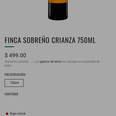
FINCA SOBREÑO CRIANZA 750ML
Precio
$ 499.00
habitual
Impuesto incluido.
Los
gastos de envío
se calculan en la pantalla de
pago.
PRESENTACIÓN:
750ml
CANTIDAD
Bajo stock