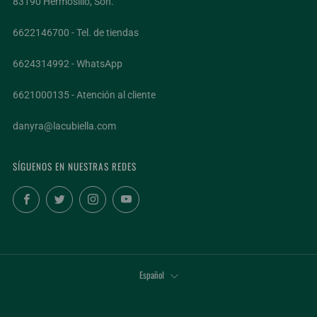
83190 Hermosillo, Son.
6622146700 - Tel. de tiendas
6624314992 - WhatsApp
6621000135 - Atención al cliente
danyra@lacubiella.com
SÍGUENOS EN NUESTRAS REDES
Facebook
Twitter
Instagram
YouTube
IDIOMA
Español