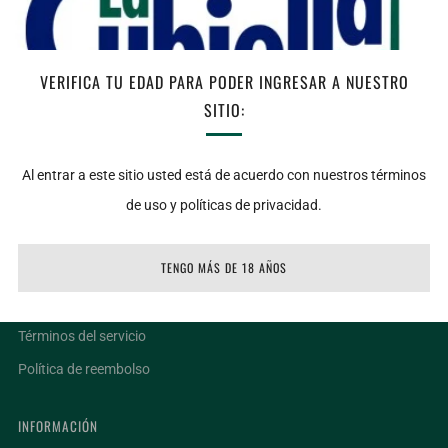
Bajo stock
AGREGAR AL CARRITO
VERIFICA TU EDAD PARA PODER INGRESAR A NUESTRO
SITIO:
Facebook
Twitter
Email
Al entrar a este sitio usted está de acuerdo con nuestros términos
de uso y políticas de privacidad.
LIGAS DE INTERÉS
TENGO MÁS DE 18 AÑOS
Ubicaciones
Facturar un ticket
Términos del servicio
Política de reembolso
INFORMACIÓN