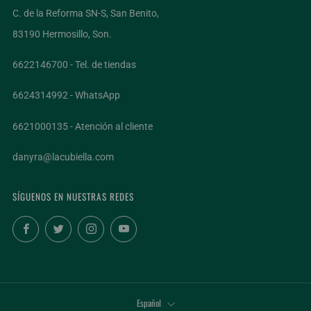
C. de la Reforma SN-S, San Benito,
83190 Hermosillo, Son.
6622146700 - Tel. de tiendas
6624314992 - WhatsApp
6621000135 - Atención al cliente
danyra@lacubiella.com
SÍGUENOS EN NUESTRAS REDES
Facebook
Twitter
Instagram
YouTube
IDIOMA
Español