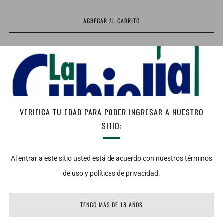
AGREGAR AL CARRITO
Facebook
Twitter
Email
Notas de Cata: Vista: Color cereza de gran capa con ribete violaceo
intenso, limpio. Nariz: Aromas complejos e intensos con recuerdos
herbales, flores de violeta, muy afrutado; con frambuesas,
VERIFICA TU EDAD PARA PODER INGRESAR A NUESTRO
grosellas y fresas silvestres, se envuelve en notas minerales muy
SITIO:
originales y fondea con elegancia la madera de buen ensamble,
muy integrada. Boca: Gran caracter y estructura, potente,
Al entrar a este sitio usted está de acuerdo con nuestros términos
carnoso, calido, asombrosamente rotundo, con acidez viva, fuerte
de uso y políticas de privacidad.
presencia de taninos muy frutosos pero bien pulidos, integrados,
asi como una gran final, de contundente persistencia.
TENGO MÁS DE 18 AÑOS
Temperatura de servicio: 18