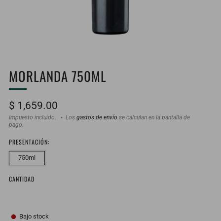
MORLANDA 750ML
Precio
$ 1,659.00
habitual
Impuesto incluido.
Los
gastos de envío
se calculan en la pantalla de
pago.
PRESENTACIÓN:
750ml
CANTIDAD
Bajo stock