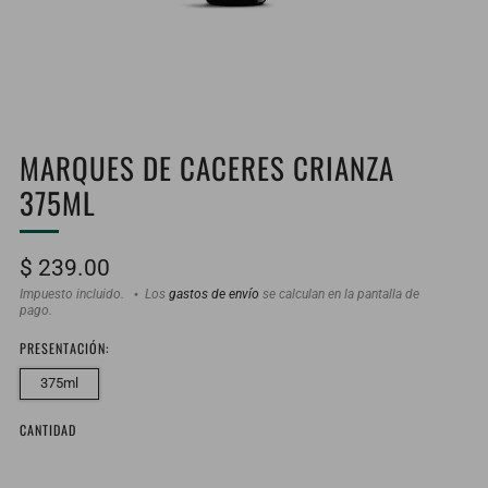
MARQUES DE CACERES CRIANZA
375ML
Precio
$ 239.00
habitual
Impuesto incluido.
Los
gastos de envío
se calculan en la pantalla de
pago.
PRESENTACIÓN:
375ml
CANTIDAD