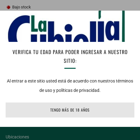
Bajo stock
AGREGAR AL CARRITO
Facebook
Twitter
Email
VERIFICA TU EDAD PARA PODER INGRESAR A NUESTRO
Notas de Cata: Vista: Color rubi profundo. Nariz: Frutos rojos cuya
SITIO:
frescura se envuelve en un fondo avainillado y de especias dulces.
Boca: Alegre, franca, donde los taninos maduros se funden en una
Al entrar a este sitio usted está de acuerdo con nuestros términos
estructura que muestra una gran armonia. Temperatura de
de uso y políticas de privacidad.
servicio: 16
TENGO MÁS DE 18 AÑOS
LIGAS DE INTERÉS
Ubicaciones