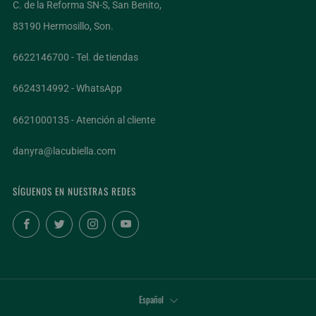
C. de la Reforma SN-S, San Benito,
83190 Hermosillo, Son.
6622146700 - Tel. de tiendas
6624314992 - WhatsApp
6621000135 - Atención al cliente
danyra@lacubiella.com
SÍGUENOS EN NUESTRAS REDES
Facebook
Twitter
Instagram
YouTube
IDIOMA
Español