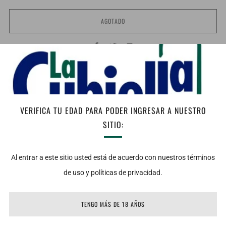
AGOTADO
Facebook
Twitter
Email
Notas de Cata:
Vista: Dorado pálido, limpio y brillante.
Nariz: Aromas muy limpios de frutos tropicales como maracuyá y
VERIFICA TU EDAD PARA PODER INGRESAR A NUESTRO
piña, con toques de durazno y vainilla.
SITIO:
Boca: Una fresca acidez le da equilibrio a la expresión de frutos
tropicales y maduros que se mezclan con tonos suavemente
Al entrar a este sitio usted está de acuerdo con nuestros términos
tostados y de especias dulces.
de uso y políticas de privacidad.
Maridaje: Aperitivo o acompañe con pescados, mariscos y carnes
blancas con acompañamientos agridulces.
TENGO MÁS DE 18 AÑOS
Temperatura de servicio: 7 – 9°C