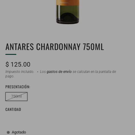
ANTARES CHARDONNAY 750ML
Precio
$ 125.00
habitual
Impuesto incluido.
Los
gastos de envío
se calculan en la pantalla de
pago.
PRESENTACIÓN:
750ml
CANTIDAD
Agotado