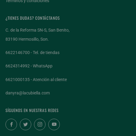
Términos y condiciones
¿TIENES DUDAS? CONTÁCTANOS
C. de la Reforma SN-S, San Benito,
83190 Hermosillo, Son.
6622146700 - Tel. de tiendas
6624314992 - WhatsApp
6621000135 - Atención al cliente
danyra@lacubiella.com
SÍGUENOS EN NUESTRAS REDES
Facebook
Twitter
Instagram
YouTube