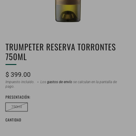
TRUMPETER RESERVA TORRONTES
750ML
Precio
$ 399.00
habitual
Impuesto incluido.
Los
gastos de envío
se calculan en la pantalla de
pago.
PRESENTACIÓN:
750ml
CANTIDAD