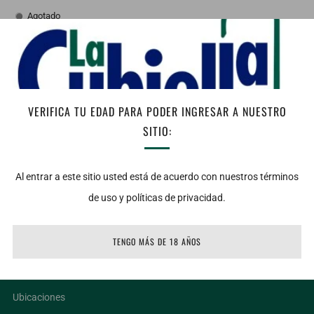
Agotado
AGOTADO
Facebook
Twitter
Email
VERIFICA TU EDAD PARA PODER INGRESAR A NUESTRO
Vista:
Apariencia brillante y notas doradas
SITIO:
Nariz: Sutiles aromas a madera, vainilla, especias y agave cocido
Al entrar a este sitio usted está de acuerdo con nuestros términos
Boca: Con gusto perfectamente balanceado entre el agave y la
de uso y políticas de privacidad.
madera
TENGO MÁS DE 18 AÑOS
LIGAS DE INTERÉS
Ubicaciones