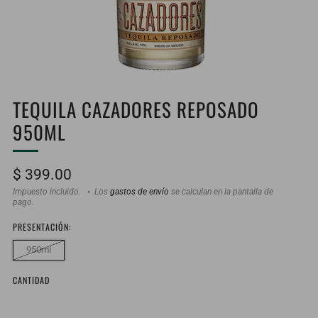
TEQUILA CAZADORES REPOSADO
950ML
Precio
$ 399.00
habitual
Impuesto incluido.
Los
gastos de envío
se calculan en la pantalla de
pago.
PRESENTACIÓN:
950ml
CANTIDAD