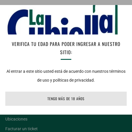
AGREGAR AL CARRITO
Facebook
Twitter
Email
VERIFICA TU EDAD PARA PODER INGRESAR A NUESTRO
Vista: Bello color rojo granate de gran intensidad.
SITIO:
Nariz: Aromas de frutas rojas maduras como la ciruela.
Boca: Un vino con taninos marcados seguidos por una interesante
Al entrar a este sitio usted está de acuerdo con nuestros términos
presencia de ciruelas con toques de canela.
de uso y políticas de privacidad.
TENGO MÁS DE 18 AÑOS
LIGAS DE INTERÉS
Ubicaciones
Facturar un ticket