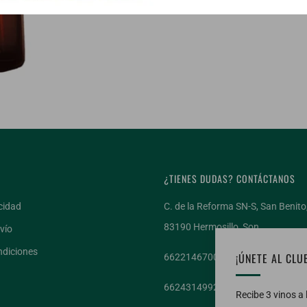
¿TIENES DUDAS? CONTÁCTANOS
cidad
C. de la Reforma SN-S, San Benito
83190 Hermosillo, Son.
vío
ndiciones
¡ÚNETE AL CLU
6622146700 - Tel. de tiendas
6624314992 - WhatsApp
Recibe 3 vinos a