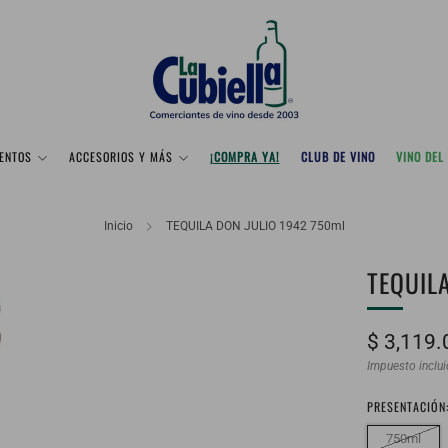
ENTOS
ACCESORIOS Y MÁS
¡COMPRA YA!
CLUB DE VINO
VINO DEL
Inicio
TEQUILA DON JULIO 1942 750ml
TEQUIL
Precio
$ 3,119.
habitual
Impuesto inclu
PRESENTACIÓN
750ml