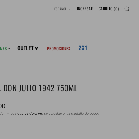
IDIOMA
INGRESAR
CARRITO (
0
)
ESPAÑOL
2X1
OUTLET🍷
 MES
🍷
-PROMOCIONES-
A DON JULIO 1942 750ML
00
ido.
Los
gastos de envío
se calculan en la pantalla de pago.
: