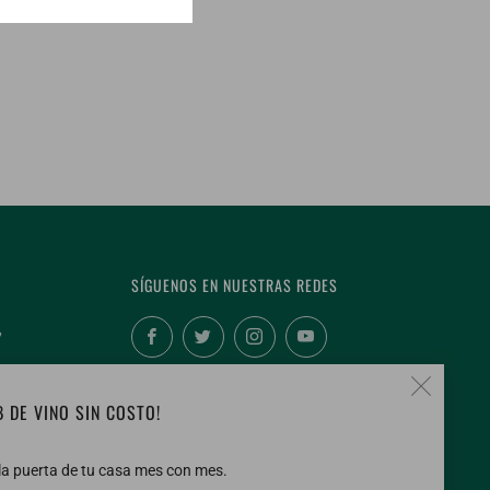
SÍGUENOS EN NUESTRAS REDES
,
Facebook
Twitter
Instagram
YouTube
Cerr
B DE VINO SIN COSTO!
(esc
 la puerta de tu casa mes con mes.