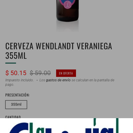
CERVEZA WENDLANDT VERANIEGA
355ML
Precio
Precio
$ 50.15
$ 59.00
EN OFERTA
habitual
de
Impuesto incluido.
Los
gastos de envío
se calculan en la pantalla de
pago.
oferta
PRESENTACIÓN:
355ml
CANTIDAD