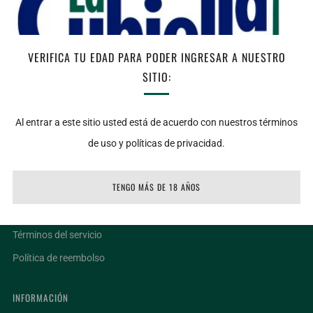
En stock
AGREGAR AL CARRITO
VERIFICA TU EDAD PARA PODER INGRESAR A NUESTRO
SITIO:
Facebook
Twitter
Email
Al entrar a este sitio usted está de acuerdo con nuestros términos
de uso y políticas de privacidad.
LIGAS DE INTERÉS
TENGO MÁS DE 18 AÑOS
Ubicaciones
Facturar un ticket
Términos del servicio
Política de reembolso
INFORMACIÓN