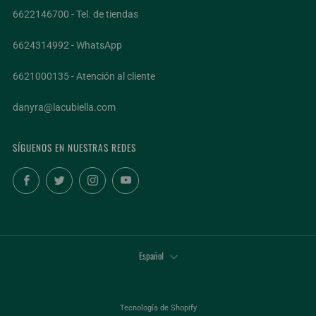
6622146700 - Tel. de tiendas
6624314992 - WhatsApp
6621000135 - Atención al cliente
danyra@lacubiella.com
SÍGUENOS EN NUESTRAS REDES
Facebook
Twitter
Instagram
YouTube
IDIOMA
Español
Tecnología de Shopify