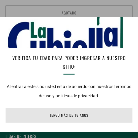
AGOTADO
Facebook
Twitter
Email
Vista: Vino de un atractivo color rojo violáceo tenue; brillante y
limpio, con ribetes de tonalidad rubí.
VERIFICA TU EDAD PARA PODER INGRESAR A NUESTRO
Nariz: De nariz afrutada con aromas que recuerdan principalmente
SITIO:
las frutas rojas del bosque: zarzamoras, fresas, frambuesas,
grosellas y cerezas; aromas de hojarasca, eucaliptus y mentol.
Al entrar a este sitio usted está de acuerdo con nuestros términos
de uso y políticas de privacidad.
Boca: En boca se muestra con una intensidad liviana de sus
taninos. Es un vino correcto, de estructura media y final seco.
TENGO MÁS DE 18 AÑOS
LIGAS DE INTERÉS