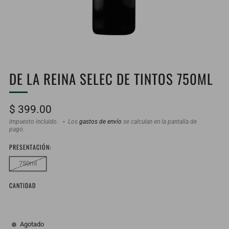
DE LA REINA SELEC DE TINTOS 750ML
Precio
$ 399.00
habitual
Impuesto incluido.
Los
gastos de envío
se calculan en la pantalla de
pago.
PRESENTACIÓN:
750ml
CANTIDAD
Agotado