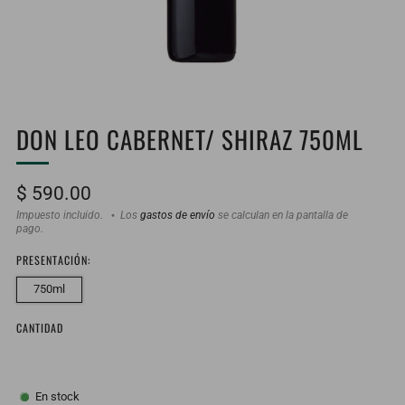
DON LEO CABERNET/ SHIRAZ 750ML
Precio
$ 590.00
habitual
Impuesto incluido.
Los
gastos de envío
se calculan en la pantalla de
pago.
PRESENTACIÓN:
750ml
CANTIDAD
En stock