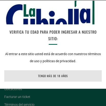
AGREGAR AL CARRITO
Facebook
Twitter
Email
VERIFICA TU EDAD PARA PODER INGRESAR A NUESTRO
Notas de Cata: Vista: Tiene un color intenso rojo rubi con bordes
SITIO:
violaceos.
Nariz: Aromaticamente es muy complejo. Presenta notas de frutos
Al entrar a este sitio usted está de acuerdo con nuestros términos
maduros y aromas especiados con notas de chocolates
de uso y políticas de privacidad.
TENGO MÁS DE 18 AÑOS
LIGAS DE INTERÉS
Ubicaciones
Facturar un ticket
Términos del servicio