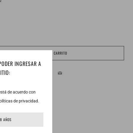
AGREGAR AL CARRITO
 PODER INGRESAR A
Facebook
Twitter
Email
ITIO:
 está de acuerdo con
líticas de privacidad.
18 AÑOS