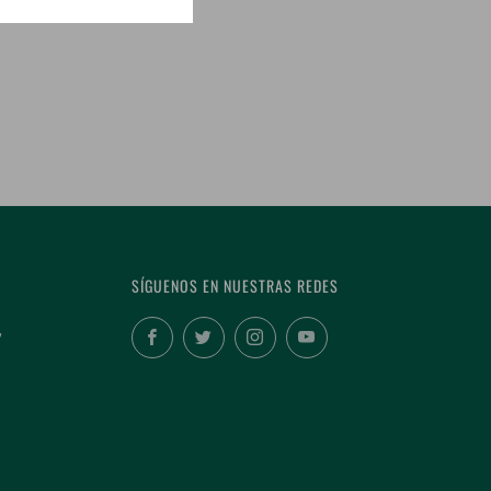
SÍGUENOS EN NUESTRAS REDES
,
Facebook
Twitter
Instagram
YouTube
Cerr
B DE VINO SIN COSTO!
(esc
 la puerta de tu casa mes con mes.