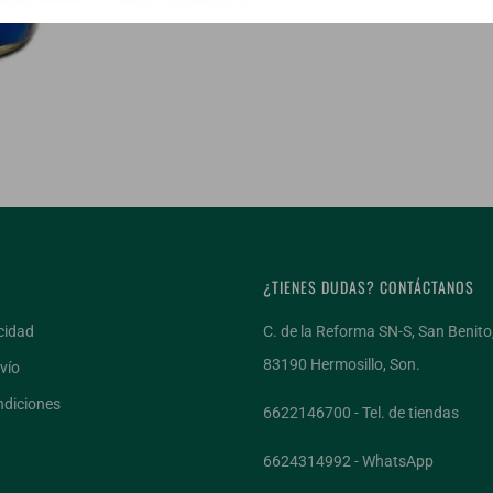
¿TIENES DUDAS? CONTÁCTANOS
cidad
C. de la Reforma SN-S, San Benito
83190 Hermosillo, Son.
vío
ndiciones
¡ÚNETE AL CLU
6622146700 - Tel. de tiendas
6624314992 - WhatsApp
Recibe 3 vinos a