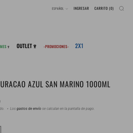
IDIOMA
INGRESAR
CARRITO (
0
)
ESPAÑOL
2X1
OUTLET🍷
 MES
🍷
-PROMOCIONES-
CURACAO AZUL SAN MARINO 1000ML
0
ido.
Los
gastos de envío
se calculan en la pantalla de pago.
: