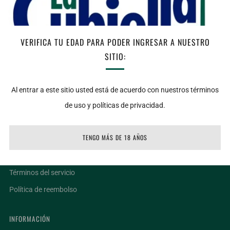
Bajo stock
AGREGAR AL CARRITO
VERIFICA TU EDAD PARA PODER INGRESAR A NUESTRO
SITIO:
Facebook
Twitter
Email
Al entrar a este sitio usted está de acuerdo con nuestros términos
de uso y políticas de privacidad.
LIGAS DE INTERÉS
TENGO MÁS DE 18 AÑOS
Ubicaciones
Facturar un ticket
Términos del servicio
Política de reembolso
INFORMACIÓN