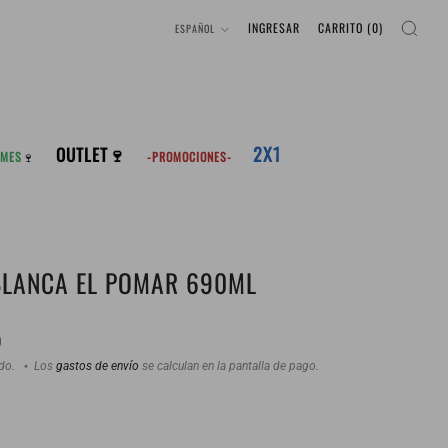
IDIOMA
INGRESAR
CARRITO (
0
)
ESPAÑOL
2X1
OUTLET🍷
 MES
🍷
-PROMOCIONES-
BLANCA EL POMAR 690ML
0
ido.
Los
gastos de envío
se calculan en la pantalla de pago.
: