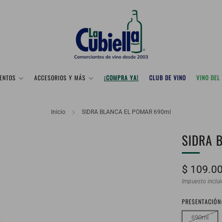
ENTOS
ACCESORIOS Y MÁS
¡COMPRA YA!
CLUB DE VINO
VINO DEL
Inicio
SIDRA BLANCA EL POMAR 690ml
SIDRA 
Precio
$ 109.0
habitual
Impuesto inclu
PRESENTACIÓN
690ml