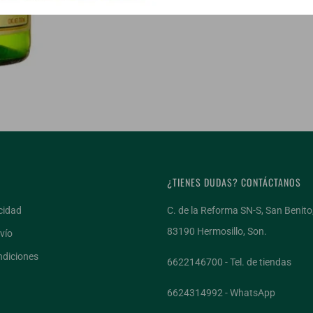
¿TIENES DUDAS? CONTÁCTANOS
cidad
C. de la Reforma SN-S, San Benito
83190 Hermosillo, Son.
vío
ndiciones
¡ÚNETE AL
6622146700 - Tel. de tiendas
6624314992 - WhatsApp
Recibe 3 vi