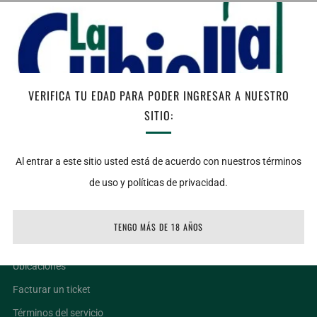
AGREGAR AL CARRITO
Facebook
Twitter
Email
VERIFICA TU EDAD PARA PODER INGRESAR A NUESTRO
Notas de Cata: Vista: Rojo picota de tonos violetas con buen brillo.
SITIO:
Nariz: Equilibrado, buen ataque, taninos maduraos y final largo.
Boca: Frutos rojos con notas de mentol. Temperatura de servicio:
Al entrar a este sitio usted está de acuerdo con nuestros términos
18
de uso y políticas de privacidad.
TENGO MÁS DE 18 AÑOS
LIGAS DE INTERÉS
Ubicaciones
Facturar un ticket
Términos del servicio