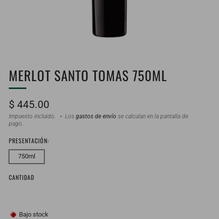
MERLOT SANTO TOMAS 750ML
Precio
$ 445.00
habitual
Impuesto incluido.
Los
gastos de envío
se calculan en la pantalla de
pago.
PRESENTACIÓN:
750ml
CANTIDAD
Bajo stock