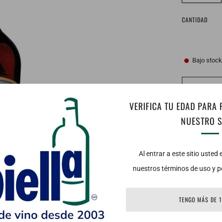
CANTIDAD
Bajo stoc
VERIFICA TU EDAD PARA
NUESTRO S
Vista:
Color 
Al entrar a este sitio usted
nuestros términos de uso y po
Nariz: Aroma
Boca: Tiene u
TENGO MÁS DE 
caramelo cr
(frutos seco