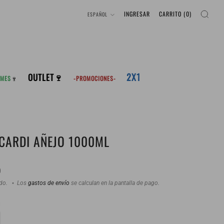
IDIOMA
INGRESAR
CARRITO (
0
)
ESPAÑOL
2X1
OUTLET🍷
 MES
🍷
-PROMOCIONES-
CARDI AÑEJO 1000ML
0
ido.
Los
gastos de envío
se calculan en la pantalla de pago.
: