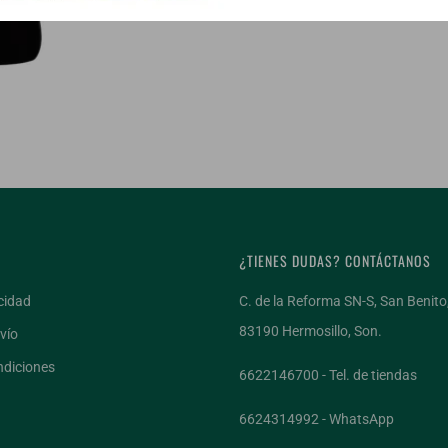
¿TIENES DUDAS? CONTÁCTANOS
cidad
C. de la Reforma SN-S, San Benito
83190 Hermosillo, Son.
vío
ndiciones
6622146700 - Tel. de tiendas
6624314992 - WhatsApp