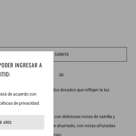
k
AGREGAR AL CARRITO
 PODER INGRESAR A
Facebook
Twitter
Email
ITIO:
a caramelo oscuro con destellos dorados que reflejan la luz.
 está de acuerdo con
líticas de privacidad.
 suave.
n carácter suave de madera, con deliciosas notas de vainilla y
18 AÑOS
emoso.
Su perfil es ligeramente ahumado, con notas afrutadas
s y plátano), con toques de cacao.