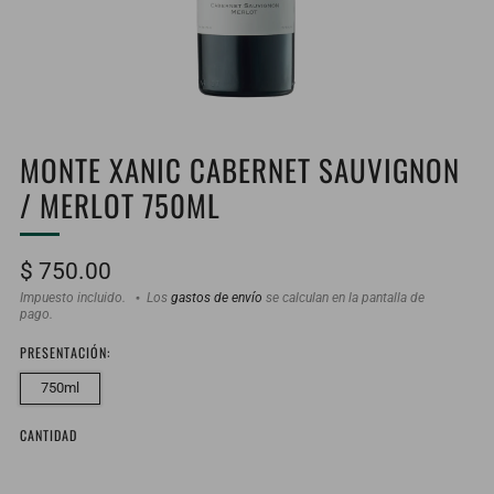
MONTE XANIC CABERNET SAUVIGNON
/ MERLOT 750ML
Precio
$ 750.00
habitual
Impuesto incluido.
Los
gastos de envío
se calculan en la pantalla de
pago.
PRESENTACIÓN:
750ml
CANTIDAD