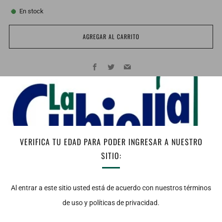
En stock
AGREGAR AL CARRITO
Facebook
Twitter
Email
Notas de Cata: Vista: Capa cubierta, con tonalidad purpura y un
color cerezo intenso, vino limpio y brillante. Nariz: Franco de
intensidad aromatica alta. Destacan unos aromas primarios muy
marcados, sobresaliendo las notas de moras negras y frutos rojos
VERIFICA TU EDAD PARA PODER INGRESAR A NUESTRO
maduros, principalmente grosellas, cerezas y ciruelas. Entre los
SITIO:
aromas terciarios la madera, la vainilla, el regaliz, el cacao y los
ahumados son los mas destacados. El perfil aromatico es
Al entrar a este sitio usted está de acuerdo con nuestros términos
complejo y de calidad. Boca: Suave, de acidez fresca y alcohol
de uso y políticas de privacidad.
calido. El tanino es suave y el cuerpo redondo. El aroma en boca