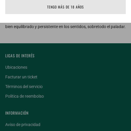
reafirma lo detectado en la nariz, principalmente los frutos rojos, la
TENGO MÁS DE 18 AÑOS
madera y moras negras, ahora se potencia la pimienta blanca, el
balsamico, ahumado y los granos de cafe tostado. Es un vino muy
bien equilibrado y persistente en los sentidos, sobretodo el paladar.
LIGAS DE INTERÉS
Ubicaciones
Facturar un ticket
Términos del servicio
Política de reembolso
INFORMACIÓN
Aviso de privacidad