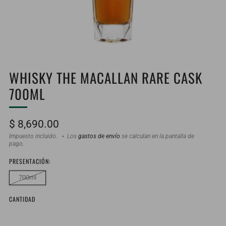
WHISKY THE MACALLAN RARE CASK
700ML
Precio
$ 8,690.00
habitual
Impuesto incluido.
Los
gastos de envío
se calculan en la pantalla de
pago.
PRESENTACIÓN:
700ml
CANTIDAD