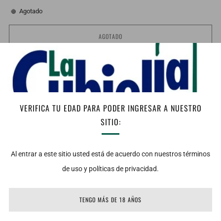
Agotado
AGOTADO
Facebook
Twitter
Email
Vista:
Rojo rubí.
Nariz: Las suaves notas de la opulenta vainilla y las pasas dan
VERIFICA TU EDAD PARA PODER INGRESAR A NUESTRO
paso a un dulce conjunto de manzana, limón y naranja. Todo
SITIO:
equilibrado por un cuarteto especiado de raíz de jengibre, canela,
nuez moscada y clavo.
Al entrar a este sitio usted está de acuerdo con nuestros términos
de uso y políticas de privacidad.
Boca: Este cuarteto picante es inquebrantable. El roble resuena,
atemporal, pulido y rico. La vainilla y el chocolate lideran el final
TENGO MÁS DE 18 AÑOS
junto con una ligera ralladura de cítricos.