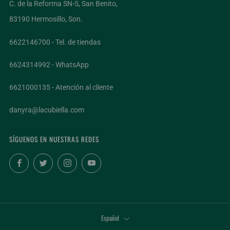
C. de la Reforma SN-S, San Benito,
83190 Hermosillo, Son.
6622146700 - Tel. de tiendas
6624314992 - WhatsApp
6621000135 - Atención al cliente
danyra@lacubiella.com
SÍGUENOS EN NUESTRAS REDES
Facebook
Twitter
Instagram
YouTube
IDIOMA
Español