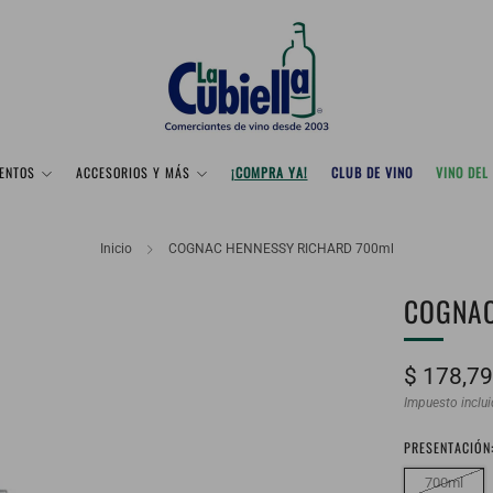
ENTOS
ACCESORIOS Y MÁS
¡COMPRA YA!
CLUB DE VINO
VINO DEL
Inicio
COGNAC HENNESSY RICHARD 700ml
COGNAC
Precio
$ 178,7
habitual
Impuesto inclu
PRESENTACIÓN
700ml