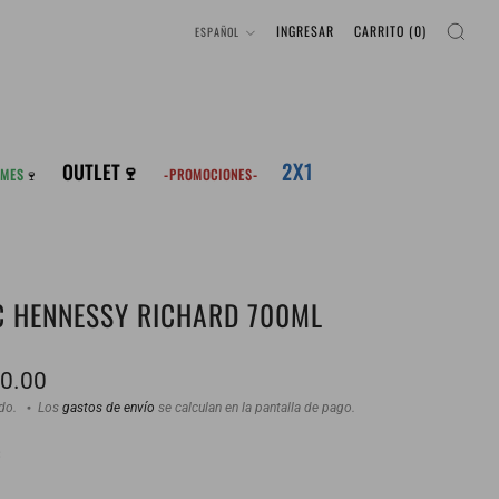
IDIOMA
INGRESAR
CARRITO (
0
)
ESPAÑOL
2X1
OUTLET🍷
 MES
🍷
-PROMOCIONES-
 HENNESSY RICHARD 700ML
90.00
ido.
Los
gastos de envío
se calculan en la pantalla de pago.
: