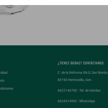
¿TIENES DUDAS? CONTÁCTANOS
cidad
C. de la Reforma SN-S, San Benito
83190 Hermosillo, Son.
vío
ndiciones
¡ÚNETE AL CLU
6622146700 - Tel. de tiendas
6624314992 - WhatsApp
Recibe 3 vinos a