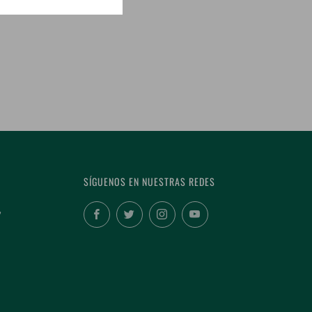
SÍGUENOS EN NUESTRAS REDES
,
Facebook
Twitter
Instagram
YouTube
Cerr
B DE VINO SIN COSTO!
(esc
 la puerta de tu casa mes con mes.