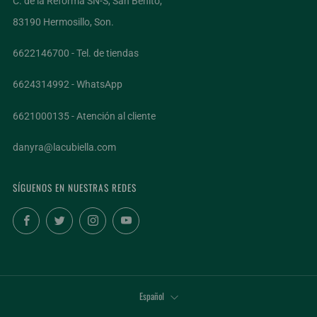
C. de la Reforma SN-S, San Benito,
83190 Hermosillo, Son.
6622146700 - Tel. de tiendas
6624314992 - WhatsApp
6621000135 - Atención al cliente
danyra@lacubiella.com
SÍGUENOS EN NUESTRAS REDES
Facebook
Twitter
Instagram
YouTube
IDIOMA
Español