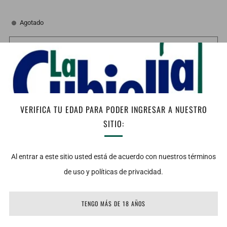
Agotado
AGOTADO
Facebook
Twitter
Email
Notas de Cata:
VERIFICA TU EDAD PARA PODER INGRESAR A NUESTRO
Vista: Color amarillo con tonalidades verdes.
SITIO:
Nariz: Aromas muy intensos a frutas blancas, como duraznos y
algo de pomelo rosado.
Al entrar a este sitio usted está de acuerdo con nuestros términos
Boca: Vino fresco, frutado de muy buen equilibrio de acidez.
de uso y políticas de privacidad.
Maridaje: Mariscos, Comidas ligeras a base de Verduras y Pastas
con salsas suaves.
Temperatura de servicio: 8 - 10°C
TENGO MÁS DE 18 AÑOS