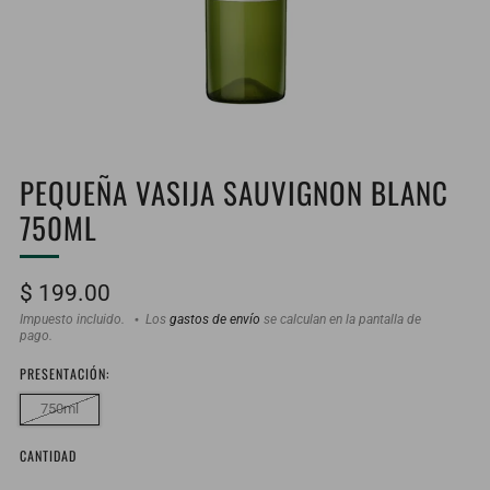
PEQUEÑA VASIJA SAUVIGNON BLANC
750ML
Precio
$ 199.00
habitual
Impuesto incluido.
Los
gastos de envío
se calculan en la pantalla de
pago.
PRESENTACIÓN:
750ml
CANTIDAD