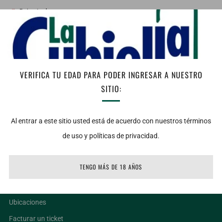
Bajo stock
AGREGAR AL CARRITO
Facebook
Twitter
Email
VERIFICA TU EDAD PARA PODER INGRESAR A NUESTRO
SITIO:
Notas de Cata: Vista: Purpura intenso y profundo. Nariz: Sutiles
aromas a chocolate, ciruelas negras, moras y especias, con toques
de vainilla y humo. Boca: De cuerpo medio, taninos amables,
Al entrar a este sitio usted está de acuerdo con nuestros términos
textura envolvente y un largo y agradable final.
de uso y políticas de privacidad.
TENGO MÁS DE 18 AÑOS
LIGAS DE INTERÉS
Ubicaciones
Facturar un ticket