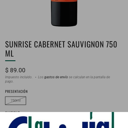
SUNRISE CABERNET SAUVIGNON 750
ML
Precio
$ 89.00
habitual
Impuesto incluido.
Los
gastos de envío
se calculan en la pantalla de
pago.
PRESENTACIÓN
750ml
CANTIDAD