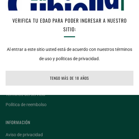
AGREGAR AL CARRITO
VERIFICA TU EDAD PARA PODER INGRESAR A NUESTRO
SITIO:
Facebook
Twitter
Email
Al entrar a este sitio usted está de acuerdo con nuestros términos
de uso y políticas de privacidad.
LIGAS DE INTERÉS
Ubicaciones
TENGO MÁS DE 18 AÑOS
Facturar un ticket
Términos del servicio
Política de reembolso
INFORMACIÓN
Aviso de privacidad