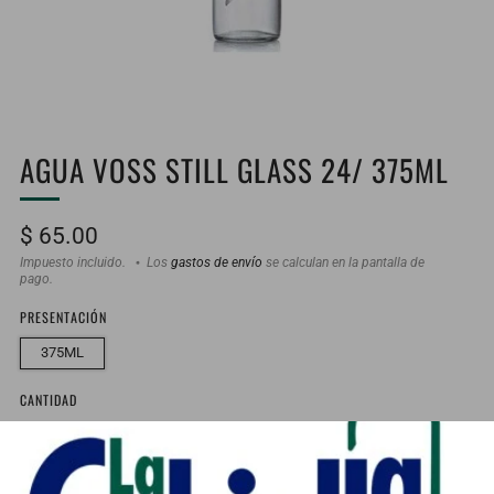
AGUA VOSS STILL GLASS 24/ 375ML
Precio
$ 65.00
habitual
Impuesto incluido.
Los
gastos de envío
se calculan en la pantalla de
pago.
PRESENTACIÓN
375ML
CANTIDAD
En stock