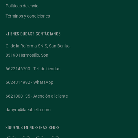
Políticas de envío
Términos y condiciones
¿TIENES DUDAS? CONTÁCTANOS
C. de la Reforma SN-S, San Benito,
83190 Hermosillo, Son.
6622146700 - Tel. de tiendas
6624314992 - WhatsApp
6621000135 - Atención al cliente
danyra@lacubiella.com
¡ÚNETE AL CLUB DE VINO SIN COSTO!
SÍGUENOS EN NUESTRAS REDES