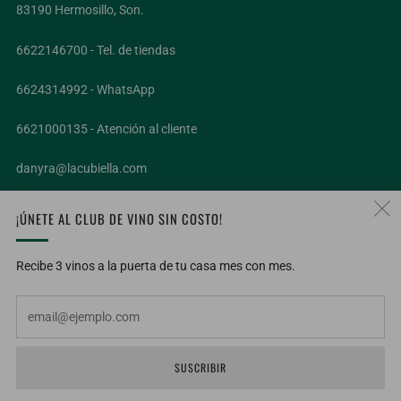
83190 Hermosillo, Son.
6622146700 - Tel. de tiendas
6624314992 - WhatsApp
6621000135 - Atención al cliente
danyra@lacubiella.com
¡ÚNETE AL CLUB DE VINO SIN COSTO!
SÍGUENOS EN NUESTRAS REDES
Facebook
Twitter
Instagram
YouTube
Recibe 3 vinos a la puerta de tu casa mes con mes.
Em
IDIOMA
Español
SUSCRIBIR