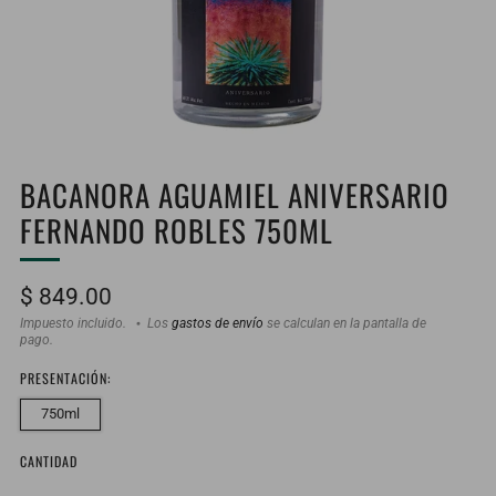
BACANORA AGUAMIEL ANIVERSARIO
FERNANDO ROBLES 750ML
Precio
$ 849.00
habitual
Impuesto incluido.
Los
gastos de envío
se calculan en la pantalla de
pago.
PRESENTACIÓN:
750ml
CANTIDAD