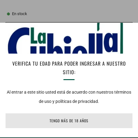
En stock
AGREGAR AL CARRITO
Facebook
Twitter
Email
Vista: Limpio, transparente con destellos platinados.
VERIFICA TU EDAD PARA PODER INGRESAR A NUESTRO
SITIO:
Nariz: Herbáceo, agave cocido, ahumado, ligera nota especiada y
madera de mezquite quemada.
Al entrar a este sitio usted está de acuerdo con nuestros términos
Boca: De entrada es envolvente y complejo en el paladar, se percibe
de uso y políticas de privacidad.
una sensación dulce del agave cocido, sensación de humo en
retrogusto y permanencia larga.
TENGO MÁS DE 18 AÑOS