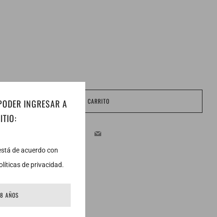
AGREGAR AL CARRITO
 PODER INGRESAR A
ITIO:
Facebook
Twitter
Email
 está de acuerdo con
líticas de privacidad.
18 AÑOS