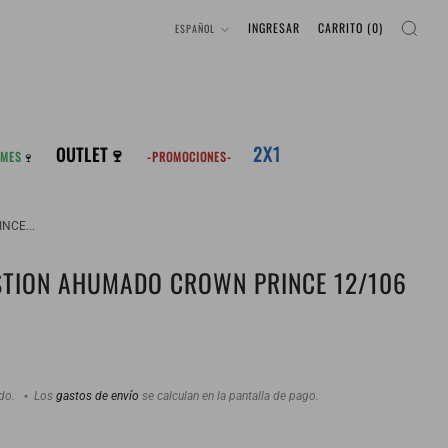
IDIOMA
INGRESAR
CARRITO (
0
)
ESPAÑOL
2X1
OUTLET🍷
 MES
🍷
-PROMOCIONES-
NCE...
STION AHUMADO CROWN PRINCE 12/106
ido.
Los
gastos de envío
se calculan en la pantalla de pago.
: