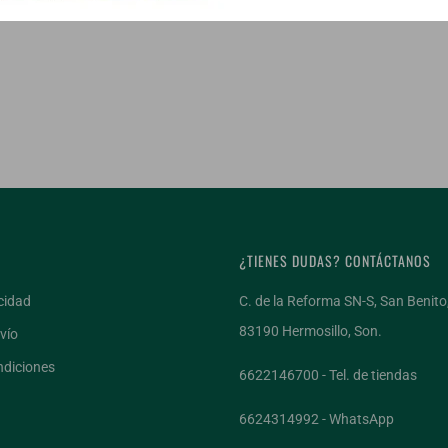
¿TIENES DUDAS? CONTÁCTANOS
cidad
C. de la Reforma SN-S, San Benito
83190 Hermosillo, Son.
vío
ndiciones
6622146700 - Tel. de tiendas
6624314992 - WhatsApp