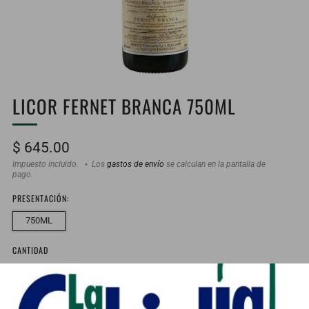
LICOR FERNET BRANCA 750ML
Precio
$ 645.00
habitual
Impuesto incluido.
Los
gastos de envío
se calculan en la pantalla de
pago.
PRESENTACIÓN:
750ML
CANTIDAD
En stock