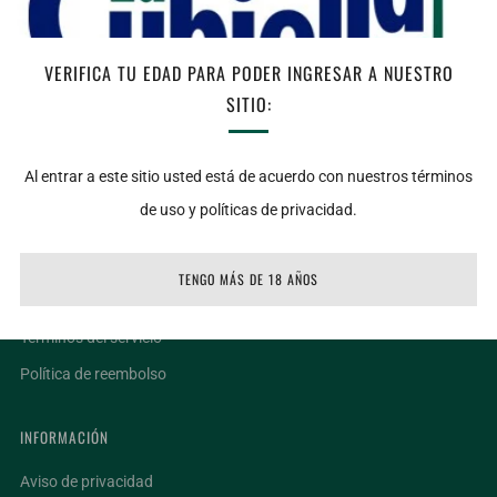
AGREGAR AL CARRITO
VERIFICA TU EDAD PARA PODER INGRESAR A NUESTRO
SITIO:
Facebook
Twitter
Email
Al entrar a este sitio usted está de acuerdo con nuestros términos
de uso y políticas de privacidad.
LIGAS DE INTERÉS
Ubicaciones
TENGO MÁS DE 18 AÑOS
Facturar un ticket
Términos del servicio
Política de reembolso
INFORMACIÓN
Aviso de privacidad